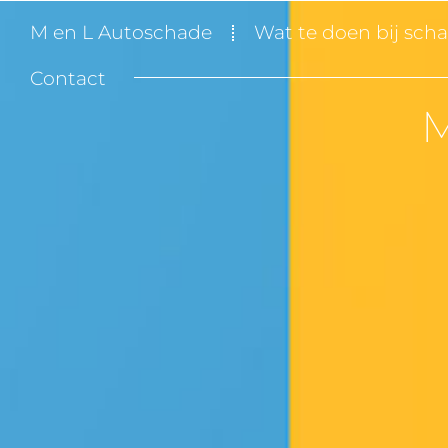
M en L Autoschade
Wat te doen bij sch
Contact
M