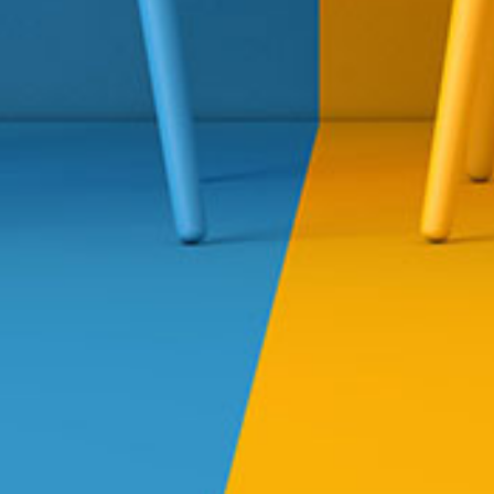
Marconiweg 36
8071 RA Nunspeet
0341 - 26 14 41
0341 - 26 67 91
contact@menlautoschade.nl