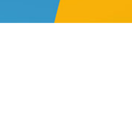
Voorbewerker/Autospu
Bij interesse graag een belletje of e m