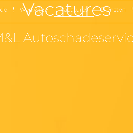
Vacatures
ade
Werkwijze
Vacatures
Diensten
&L Autoschadeserv